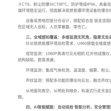
ⅡCT6、粉尘防爆ⅢCT80℃，防护等级IP66，具
端环境稳定运行，彻底解决易燃易爆环境设备防爆合
设备采用电控驱分仓设计，搭配铝合金 钣金坚
危区域无人巡检，人员零暴露、零伤亡。
三、全域感知覆盖：多维监测无死角，隐患无处
针对易燃易爆环境巡检需求，U960搭载全维度
视觉监测：1080P高清可见光相机 红外热成
结构缺陷、跑冒滴漏；
环境监测：集成气体检测、温湿度、烟雾、粉尘
声纹监测：搭配多功能防爆全向云台，融合声纹
从地面到高空、从明处到暗处，轨道式行走无盲区
题。
四、AI智能赋能：自动巡检 智能分析，安全管理