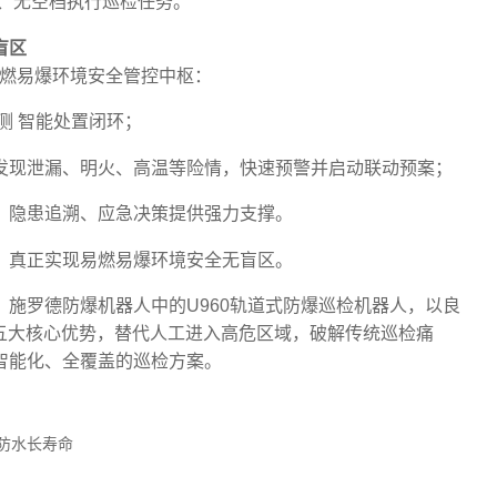
、无空档执行巡检任务。
盲区
易燃易爆环境安全管控中枢：
测 智能处置闭环；
发现泄漏、明火、高温等险情，快速预警并启动联动预案；
、隐患追溯、应急决策提供强力支撑。
，真正实现易燃易爆环境安全无盲区。
施罗德防爆机器人中的U960轨道式防爆巡检机器人，以良
五大核心优势，替代人工进入高危区域，破解传统巡检痛
能化、全覆盖的巡检方案。‍
防水长寿命