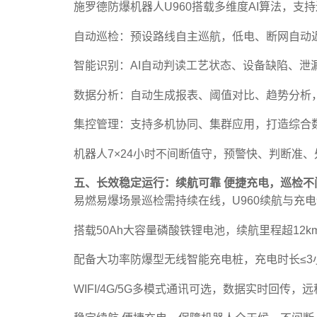
施罗德防爆机器人U960搭载多维度AI算法，支
自动巡检：预设路线自主巡航，低电、断网自动
智能识别：AI自动判读工艺状态、设备缺陷、泄
数据分析：自动生成报表、阈值对比、趋势分析
集控管理：支持多机协同、集群应用，打造综合
机器人7×24小时不间断值守，预警快、判断准
五、长效稳定运行：续航可靠 便捷充电，巡检不
易燃易爆场景巡检需持续在线，U960续航与充
搭载50Ah大容量磷酸铁锂电池，续航里程超12
配备大功率防爆型无线智能充电桩，充电时长≤3
WIFI/4G/5G多模式通讯可选，数据实时回传