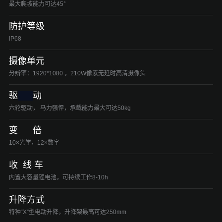
最大爬坡能力可达45°
防护等级
IP68
摄像单元
分辨率：1920*1080 ，210W像素无延时高清摄像头
驱
动
六轮驱动， 马力强悍，承载能力最大可达50kg
变 倍
10×光学，12×数字
收 线 车
内置大容量锂电池，可持续工作8-10h
升降方式
特种“X”型电动升降，升降架最高可达250mm