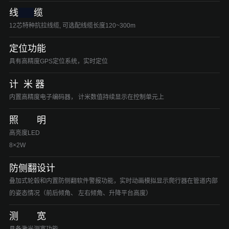
线
缆
12芯特种抗拉线缆, 可选配线缆长度120~300m
定位功能
具有高精度GPS定位系统，实时定位
计 米 器
内置高精度电子编码器， 计米数值持续显示在控制单元上
照 明
高亮度LED
8×2W
防侧翻设计
叠加式轮毂和内置防侧翻软件警报功能，实时动画模拟显示爬行器在管道内部
的姿态情况（前后倾角、 左右倾角、升降平台高度）
测 宽
具备激光测宽功能