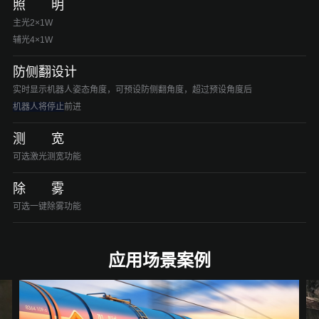
照 明
主光2×1W
辅光4×1W
防侧翻设计
实时显示机器人姿态角度，可预设防侧翻角度，超过预设角度后
机器人
将
停止
前进
测 宽
可选激光测宽功能
除 雾
可选一键除雾功能
应用场景案例