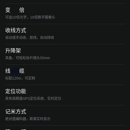
变 倍
可选10倍光学，16倍数字摄像头
收线方式
自动或手动收、放线，自动排线
升降架
具备，可轻松抬升镜头50mm
线
缆
标配120m，可定制
定位功能
具有高精度GPS定位系统，实时定位
记米方式
绝对值编码器，距离实时显示