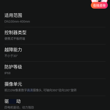
适用范围
DN100mm-400mm
控制器类型
便携式平板终端
越障能力
不小于30°
防护等级
IP68
摄像单元
前210W像素数字
高清
摄像头, 可轴向360°径向180°旋转
驱
动
四电机驱动，动力强劲