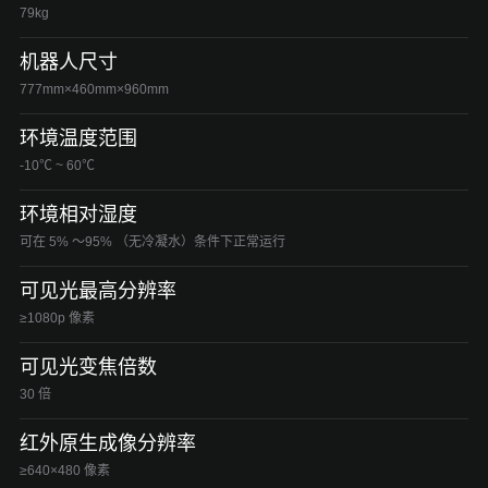
79kg
机器人尺寸
777mm×460mm×960mm
环境温度范围
-10℃ ~ 60℃
环境相对湿度
可在 5% ～95% （无冷凝水）条件下正常运行
可见光最高分辨率
≥1080p 像素
可见光变焦倍数
30 倍
红外原生成像分辨率
≥640×480 像素