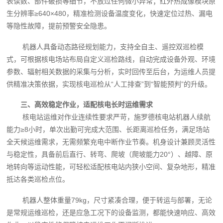
表读数、部件破损等细节，不放过任何微小异常；红外热成像模块原
生分辨率≥640×480，精准检测设备温度变化，快速定位过热、漏电
等隐性故障，提前预警安全隐患。
机器人具备动态路径规划能力，支持全自主、遥控双巡检模
式，可根据核电场站布局自定义巡检路线，自动完成设备外观、环境
参数、辐射相关数据的采集与分析，实时回传至后台，为运维人员提
供精准决策依据，实现核电巡检从“人工排查”到“智能预判”的升级。
三、高效稳定作业，适配核电长时运维需求
核电站运维对作业连续性要求严苛，施罗德核电站机器人续航
能力≥8小时，单次出勤可完成大范围、长距离巡检任务，满足场站
全天候运维需求，无需频繁充电中断作业节奏。机身设计兼顾灵活性
与稳定性，具备前后直行、转弯、爬坡（爬坡能力20°）、越障、原
地转向等运动性能，可轻松适配核电站内狭小空间、复杂地形，精准
抵达各类巡检点位。
机器人整体重量79kg，尺寸紧凑合理，便于转运与部署，无论
是常规运维巡检，还是应急工况下的设备监测，都能快速响应、高效