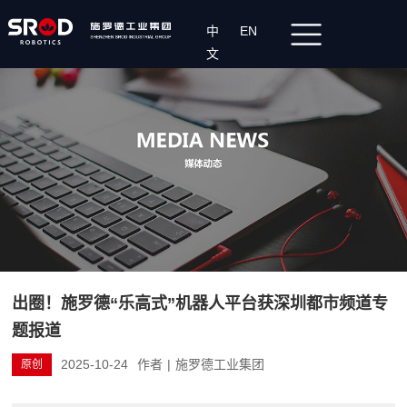
中
EN
文
出圈！施罗德“乐高式”机器人平台获深圳都市频道专
题报道
2025-10-24
作者
|
施罗德工业集团
原创