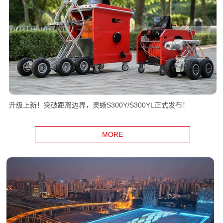
升级上新！突破距离边界，灵蜥S300Y/S300YL正式发布！
MORE