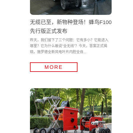
无缆已至，新物种登场！蜂鸟F100
先行版正式发布
昨天，我们留下了三个问题：它有多小？它能进入
哪里？它为什么敢说“全无线”？今天，答案正式揭
晓。施罗德全新风电叶片内腔全自...
MORE