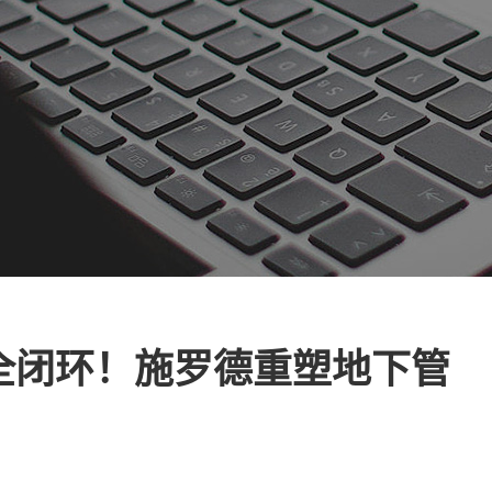
复全闭环！施罗德重塑地下管