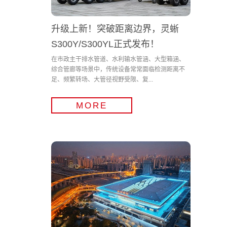
升级上新！突破距离边界，灵蜥
S300Y/S300YL正式发布！
在市政主干排水管道、水利输水管涵、大型箱涵、
综合管廊等场景中，传统设备常常面临检测距离不
足、频繁转场、大管径视野受限、复...
MORE