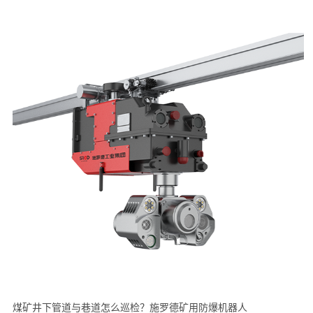
煤矿井下管道与巷道怎么巡检？施罗德矿用防爆机器人