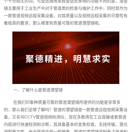
个十分陌生的词，与望远镜用来观望远处景物的功能不同的是，潜望
镜主要用于工业生产中对于管道类的检查与维护工作中，同时其作为
一款管道视频远程采集设备，对其质量以及视频远程采集的可靠性有
着极高的要求，那么哪里有质量可靠的管道潜望镜呢。
一、了解什么是管道潜望镜
在我们印象种质量可靠的管道潜望镜所提供的功能是非常多
的，那么我们足够了解吗？管道的潜望镜是一款管道远程视频采集设
备，又名叫CCTV管道视频检测仪，现在多数用在工业容器或者管道
内部进行快速检测和诊断，其具备基本的变焦检查，无线传输，激光
测距等功能，由于管道内部一般暗黑，管道的潜望镜还配备了电源和