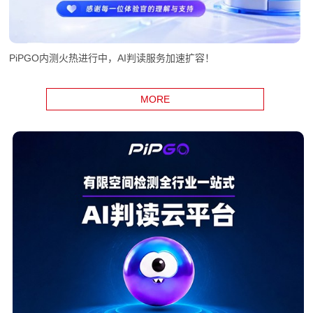
PiPGO内测火热进行中，AI判读服务加速扩容！
MORE