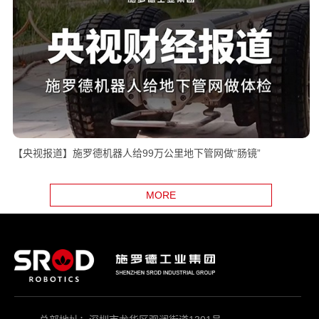
【央视报道】施罗德机器人给99万公里地下管网做“肠镜”
MORE