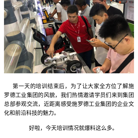
第一天的培训结束后，为了让大家全方位了解施
罗德工业集团的风貌，我们热情邀请学员们来到集团
总部参观交流，近距离感受施罗德工业集团的企业文
化和前沿科技的魅力。
好啦，今天培训情况就爆料这么多。