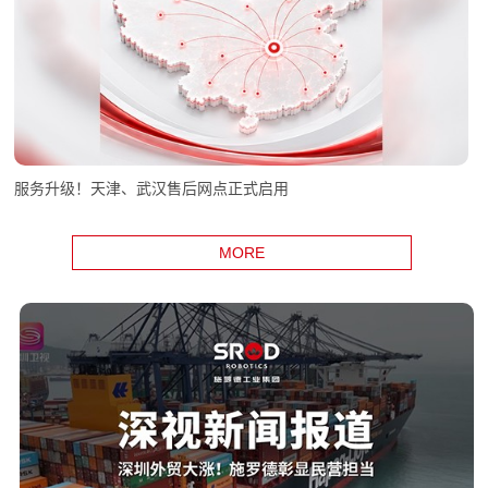
服务升级！天津、武汉售后网点正式启用
MORE