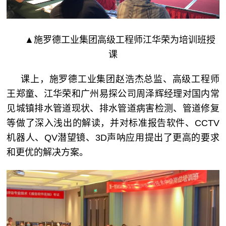
▲施罗德工业集团高级工程师江华荣为培训班授
课
课上，施罗德工业集团赵浩杰总监、高级工程师
王郑童、江华荣和广州易探公司周泽辉经理对国内常
见城镇排水管道现状、排水管道病害检测、管道修复
等做了深入浅出的解读，并对标准报告软件、CCTV
机器人、QV潜望镜、3D声呐应用提出了更高的要求
和更优的解决方案。