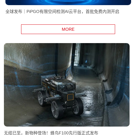
全球发布｜PiPGO有限空间检测AI云平台，首批免费内测开启
MORE
无缆已至，新物种登场！蜂鸟F100先行版正式发布