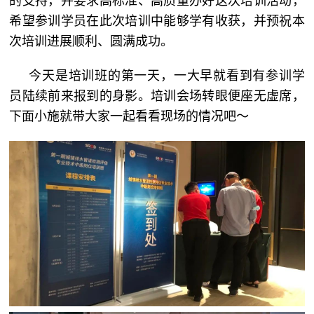
的支持，并要求高标准、高质量办好这次培训活动，
希望参训学员在此次培训中能够学有收获，并预祝本
次培训进展顺利、圆满成功。
今天是培训班的第一天，一大早就看到有参训学
员陆续前来报到的身影。培训会场转眼便座无虚席，
下面小施就带大家一起看看现场的情况吧～