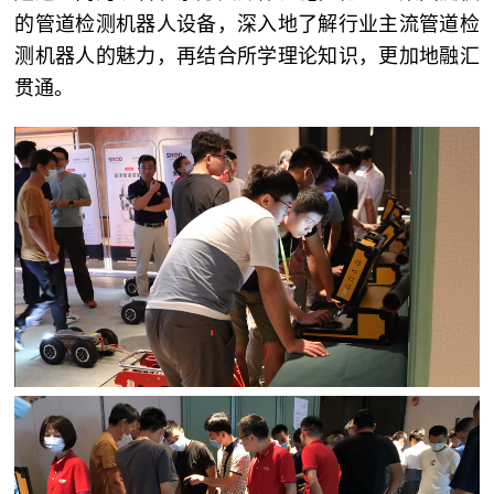
的管道检测机器人设备，深入地了解行业主流管道检
测机器人的魅力，再结合所学理论知识，更加地融汇
贯通。