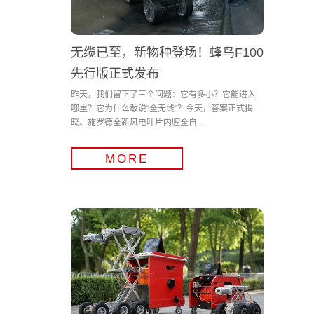
无缆已至，新物种登场！蜂鸟F100
先行版正式发布
昨天，我们留下了三个问题：它有多小？它能进入
哪里？它为什么敢说“全无线”？今天，答案正式揭
晓。施罗德全新风电叶片内腔全自...
MORE