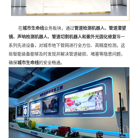
在
城市生命线
业务板块，通过
管道检测机器人
、
管道潜望
镜
、
声呐检测机器人
、
管道切割机器人
和
紫外光固化修复
等一
系列先进设备，对城市地下管网进行全方位、高精度检测。这
些智能装备能够及时发现并解决管道破损、堵塞等隐患问题，
确保
城市生命线
的安全畅通。