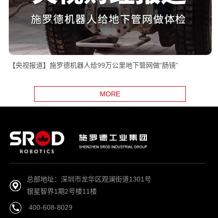
【央视报道】施罗德机器人给99万公里地下管网做“肠镜”
MORE
总部地址：深圳市龙华区观澜街道1301号
银星智界1期2号楼11楼
400-608-8029