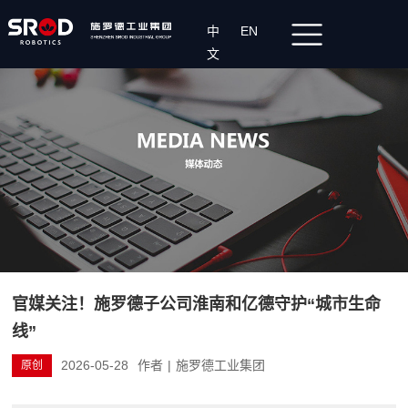
中
EN
文
官媒关注！施罗德子公司淮南和亿德守护“城市生命
线”
2026-05-28
作者
|
施罗德工业集团
原创