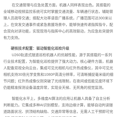
在交通管理与应急处置方面，机器人同样表现出色。其搭载的
全域移动视频监控系统可实时掌握交通流量、车辆通行状态，辅助管
理人员疏导交通；搭配大功率语音广播系统，广播范围可达300米以
上，在突发交通事件或紧急救援场景中，能够快速传递指挥指令，配
合双向对讲功能，实现现场与指挥中心的高效联动，为应急处突提供
有力支持。
硬核技术配置：驱动智能化巡检升级
U260轨道式隧道巡检机器人的优越性能，源于其搭载的一系列
行业技术配置，为智能化巡检提供了强大动力。核心硬件方面，机器
人配备双视全向云台，集成可见光相机与红外热成像仪，其中可见光
相机支持30倍光学变焦和1080P高清分辨率，可清晰捕捉毫米级的细
节问题；红外热成像仪则突破了光线限制，在夜间或低能见度环境下
仍能精准探测设备温度异常，实现全天候、无死角的视觉监测。
智能化水平上，多维度AI算法的应用让机器人具备了自主分析
判断能力。它集成多种AI识别模型，支持边缘计算，能够自动判读隧
道路面状况、拱顶结构缺陷、交通异常等信息，无需人工干预即可完