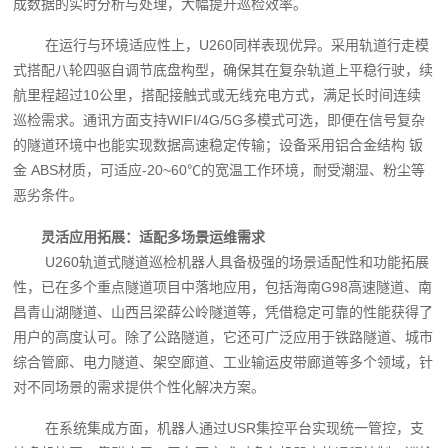
成数据的实时分析与处理，大幅提升巡检效率。
在运行与环境适应性上，U260同样表现优异。采用轨道行走模
式搭配八轮四驱自调节底盘构型，确保其在复杂轨道上平稳行驶，续
航里程超过10公里，搭配接触式或无线充电方式，满足长时间连续
巡检需求。通讯方面支持WIFI/4G/5G多模式可选，即便在信号复杂
的隧道环境中也能实现数据高速稳定传输；设备采用铝合金结构 钣
金 ABS材质，可适应-20~60℃的宽温工作环境，耐受潮湿、粉尘等
恶劣条件。
灵活应用拓展：适配多场景运维需求
U260轨道式隧道巡检机器人具备极强的场景适配性和功能拓展
性，已在多个重点隧道项目中落地应用，包括海南G98高速隧道、南
昌青山湖隧道、山西吕梁薛公岭隧道等，凭借稳定可靠的性能获得了
用户的高度认可。除了公路隧道，它还可广泛应用于铁路隧道、城市
综合管廊、电力隧道、架空廊道、工业输运皮带廊道等多个领域，针
对不同场景的需求提供个性化解决方案。
在系统集成方面，机器人通过USR集控平台实现统一管控，支