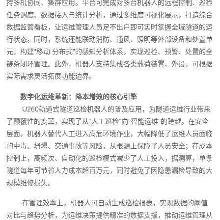
持多机协同、集群应用。平台可完成对多台机器人的远程控制、巡检
任务调度、数据接入与统计分析，通过多维度可视化展示，打造综合
数据监管看板，让运维管理人员足不出户即可实时掌握全域隧道的运
行状态。同时，系统还能联动消防、通风、照明等外部设备和处置单
元，构建“移动 分布式”的感知分析体系，实现巡检、预警、处置的全
链条闭环管理。此外，机器人支持集成各类载荷装置、外设，可根据
实际需求灵活拓展功能边界。
数字化运维革新：降本增效的核心引擎
U260轨道式隧道巡检机器人的普及应用，为隧道运维行业带来
了颠覆性的变革，实现了从“人工巡检”向“智能运维”的跨越。在安全
层面，机器人替代人工进入高危环境作业，大幅降低了运维人员面临
的中毒、坍塌、交通事故等风险，从根源上保障了人员安全；在成本
控制上，高频次、自动化的巡检模式减少了人工投入，据测算，单条
隧道每年可节省人力成本超百万元，同时避免了因隐患漏检导致的大
规模维修损失。
在管理效率上，机器人可自动生成巡检报表，实现数据的阈值
对比与趋势分析，为运维决策提供精准的数据支撑，推动运维管理从