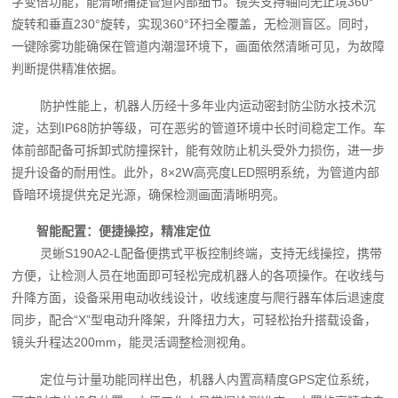
字变倍功能，能清晰捕捉管道内部细节。镜头支持轴向无止境360°
旋转和垂直230°旋转，实现360°环扫全覆盖，无检测盲区。同时，
一键除雾功能确保在管道内潮湿环境下，画面依然清晰可见，为故障
判断提供精准依据。
防护性能上，机器人历经十多年业内运动密封防尘防水技术沉
淀，达到IP68防护等级，可在恶劣的管道环境中长时间稳定工作。车
体前部配备可拆卸式防撞探针，能有效防止机头受外力损伤，进一步
提升设备的耐用性。此外，8×2W高亮度LED照明系统，为管道内部
昏暗环境提供充足光源，确保检测画面清晰明亮。
智能配置：便捷操控，精准定位
灵蜥S190A2-L配备便携式平板控制终端，支持无线操控，携带
方便，让检测人员在地面即可轻松完成机器人的各项操作。在收线与
升降方面，设备采用电动收线设计，收线速度与爬行器车体后退速度
同步，配合“X”型电动升降架，升降扭力大，可轻松抬升搭载设备，
镜头升程达200mm，能灵活调整检测视角。
定位与计量功能同样出色，机器人内置高精度GPS定位系统，