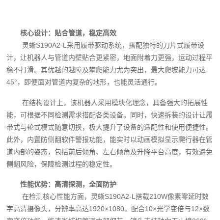
核心设计：贴合管道，稳定高效
灵蜥S190A2-L采用履带驱动系统，搭配独特的刀片式履带设
计，让机器人与管道内壁贴合更紧密，地面附着力更强，运动过程平
稳不打滑。其优越的越障及攀爬能力尤为突出，最大爬坡能力可达
45°，即便面对管道内复杂的地形，也能灵活通行。
在结构设计上，该机器人采用模块化理念，具备强大的拓展性
能，可根据不同检测需求搭配各类设备。同时，快速拆装的设计让履
带式与轮式模式随意切换，极大提升了设备的适配性和使用便捷性。
此外，内置防侧翻软件警报功能，能实时以动画模拟显示爬行器在管
道内部的姿态，包括前后倾角、左右倾角及升降平台高度，有效避免
侧翻风险，保障检测过程的稳定性。
性能优势：高清探测，全面防护
在检测核心性能方面，灵蜥S190A2-L搭载210W像素零延时数
字高清摄像头，分辨率高达1920×1080，配合10×光学变倍与12×数