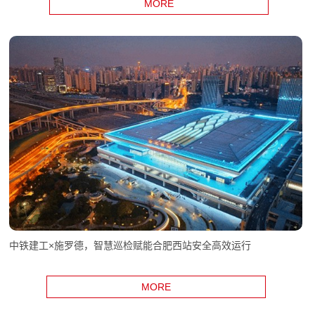
升级上新！突破距离边界，灵蜥S300Y/S300YL正式发布！
MORE