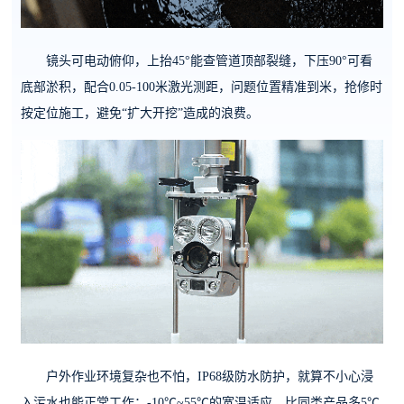
镜头可电动俯仰，上抬45°能查管道顶部裂缝，下压90°可看
底部淤积，配合0.05-100米激光测距，问题位置精准到米，抢修时
按定位施工，避免“扩大开挖”造成的浪费。
户外作业环境复杂也不怕，IP68级防水防护，就算不小心浸
入污水也能正常工作；-10℃~55℃的宽温适应，比同类产品多5℃