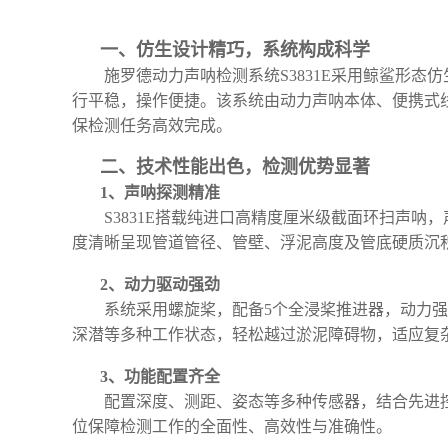
一、仿生设计精巧，系统构成科学
施罗德动力声呐检测系统
S3831E
采用鲸鲨形态仿
行平稳，操作便捷。该系统由动力声呐本体、便携式
保检测任务高效完成。
二、技术性能出色，检测优势显著
1、声呐探测精准
S3831E
搭载纯进口高精度厘米级截面环扫声呐，
度清晰呈现管道管径、管壁、浮泥高度及管底硬质沉
2、动力驱动强劲
系统采用螺旋桨，配备
5个全浸桨推进器，动力
深潜等多种工作状态，轻松越过淤泥障碍物，适应复
3、功能配置齐全
配置深度、测距、姿态等多种传感器，结合先进
位保障检测工作的全面性、高效性与准确性。