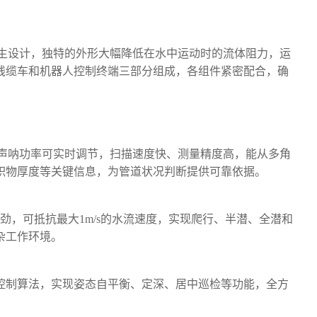
生设计，独特的外形大幅降低在水中运动时的流体阻力，运
线缆车和机器人控制终端三部分组成，各组件紧密配合，确
声呐功率可实时调节，扫描速度快、测量精度高，能从多角
积物厚度等关键信息，为管道状况判断提供可靠依据。
强劲，可抵抗
最
大
1m/s的水流速度，实现爬行、半潜、全潜和
杂工作环境。
控制算法，实现姿态自平衡、定深、居中巡检等功能，全方