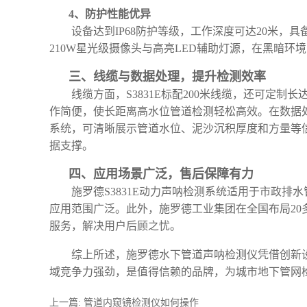
4、防护性能优异
设备达到
IP68防护等级，工作深度可达20米
210W星光级摄像头与高亮LED辅助灯源，在黑暗
三、线缆与数据处理，提升检测效率
线缆方面，
S3831E
标配
200米线缆，还可定制长
作简便，使长距离高水位管道检测轻松高效。在数据
系统，可清晰展示管道水位、泥沙沉积厚度和方量等
据支撑。
四、应用场景广泛，售后保障有力
施罗德
S3831E
动力声呐检测系统适用于市政排水
应用范围广泛。此外，施罗德工业集团在全国布局
2
服务，解决用户后顾之忧。
综上所述，施罗德水下管道声呐检测仪凭借创新
域竞争力强劲，是值得信赖的品牌，为城市地下管网
上一篇:
管道内窥镜检测仪如何操作