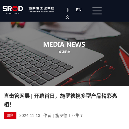
中
EN
文
直击管网展 | 开幕首日，施罗德携多型产品精彩亮
相！
2024-11-13
作者
|
施罗德工业集团
原创