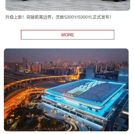
升级上新！突破距离边界，灵蜥S300Y/S300YL正式发布！
MORE