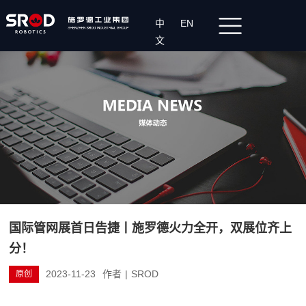
中
EN
文
国际管网展首日告捷丨施罗德火力全开，双展位齐上
分！
2023-11-23
作者
|
SROD
原创