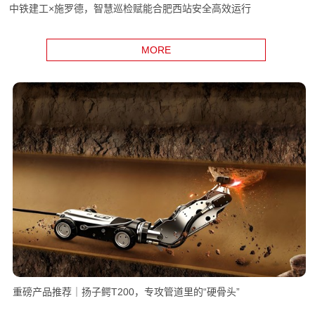
中铁建工×施罗德，智慧巡检赋能合肥西站安全高效运行
MORE
重磅产品推荐｜扬子鳄T200，专攻管道里的“硬骨头”