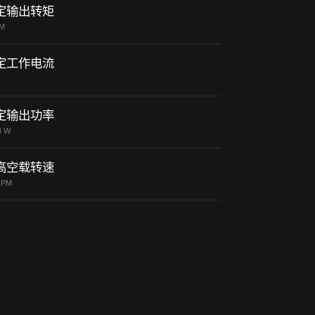
定输出转矩
NM
定工作电流
定输出功率
4 W
高空载转速
RPM