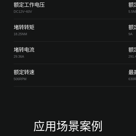
额定工作电压
额
DC12V~60V
5.5
堵转转矩
额
18.25NM
9A
堵转电流
额
29.36A
291.
额定转速
最
506RPM
630
应用场景案例