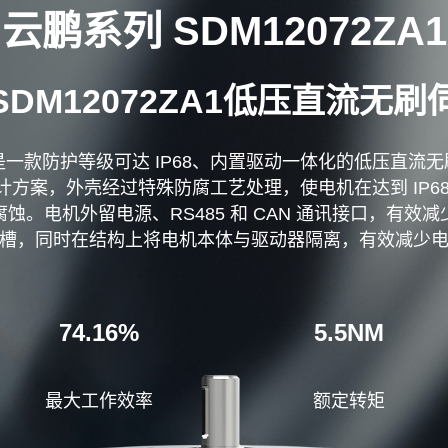
云鹏系列 SDM12072ZA1
SDM12072ZA1低压直流无
A1 是一款防护等级可达 IP68、内置驱动一体化的低压直
方案，外壳经过特殊防腐工艺处理，使电机在达到 IP6
。电机外留电源、RS485 和 CAN 通讯接口，有
槽，同时在结构上将电机本体与驱动器隔离，有效减少
74.16%
5.5NM
最大工作效率
额定转矩