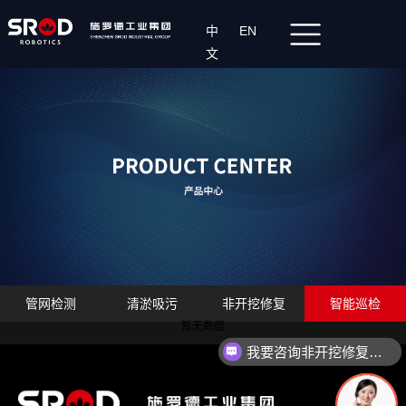
中
EN
文
管网检测
清淤吸污
非开挖修复
智能巡检
暂无数据
我要咨询非开挖修复设备