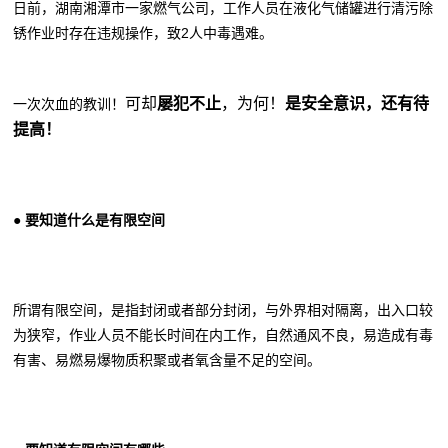
日前，湖南湘潭市一家燃气公司，工作人员在液化气储罐进行清污除
锈作业时存在违规操作，致2人中毒遇难。
可却
屡犯不止
，
为何！
是安全意识，还有待
一次次血的教训！
提高！
● 要知道什么是有限空间
所谓有限空间，是指封闭或者部分封闭，与外界相对隔离，出入口较
为狭窄，作业人员不能长时间在内工作，自然通风不良，易造成有毒
有害、易燃易爆物质积聚或者氧含量不足的空间。