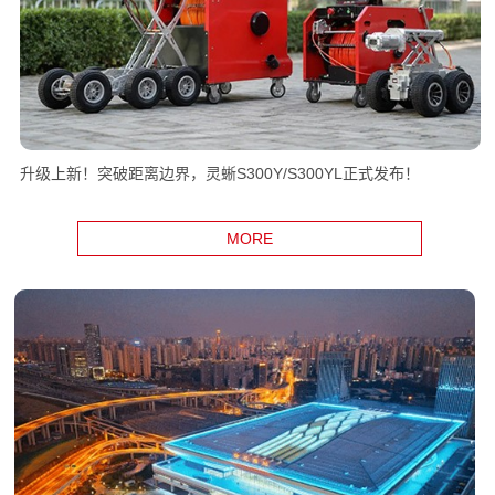
升级上新！突破距离边界，灵蜥S300Y/S300YL正式发布！
MORE