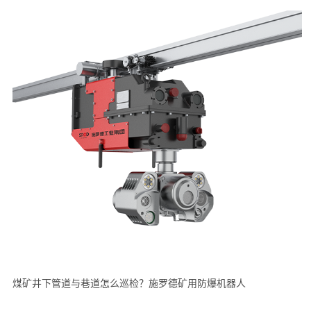
煤矿井下管道与巷道怎么巡检？施罗德矿用防爆机器人