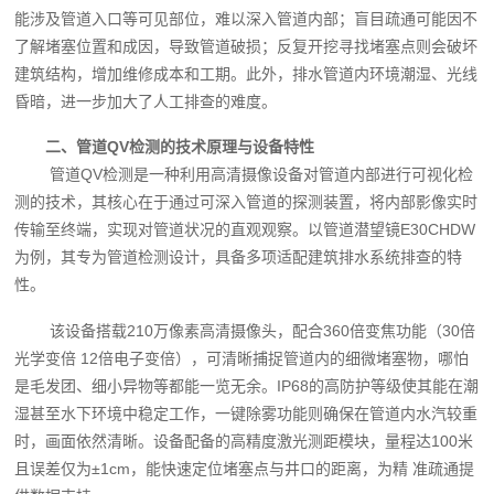
能涉及管道入口等可见部位，难以深入管道内部；盲目疏通可能因不
了解堵塞位置和成因，导致管道破损；反复开挖寻找堵塞点则会破坏
建筑结构，增加维修成本和工期。此外，排水管道内环境潮湿、光线
昏暗，进一步加大了人工排查的难度。
二、管道QV检测的技术原理与设备特性
管道QV检测是一种利用高清摄像设备对管道内部进行可视化检
测的技术，其核心在于通过可深入管道的探测装置，将内部影像实时
传输至终端，实现对管道状况的直观观察。以管道潜望镜E30CHDW
为例，其专为管道检测设计，具备多项适配建筑排水系统排查的特
性。
该设备搭载210万像素高清摄像头，配合360倍变焦功能（30倍
光学变倍 12倍电子变倍），可清晰捕捉管道内的细微堵塞物，哪怕
是毛发团、细小异物等都能一览无余。IP68的高防护等级使其能在潮
湿甚至水下环境中稳定工作，一键除雾功能则确保在管道内水汽较重
时，画面依然清晰。设备配备的高精度激光测距模块，量程达100米
且误差仅为±1cm，能快速定位堵塞点与井口的距离，为精 准疏通提