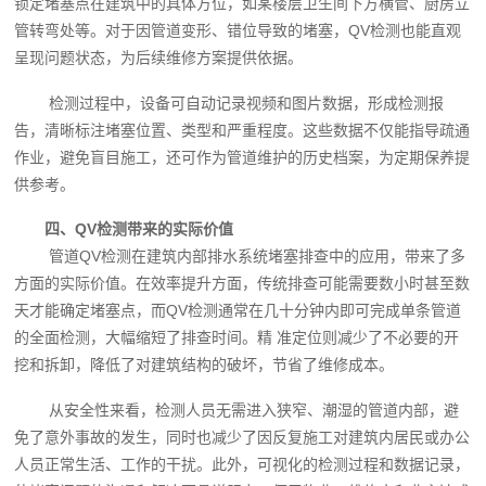
锁定堵塞点在建筑中的具体方位，如某楼层卫生间下方横管、厨房立
管转弯处等。对于因管道变形、错位导致的堵塞，QV检测也能直观
呈现问题状态，为后续维修方案提供依据。
检测过程中，设备可自动记录视频和图片数据，形成检测报
告，清晰标注堵塞位置、类型和严重程度。这些数据不仅能指导疏通
作业，避免盲目施工，还可作为管道维护的历史档案，为定期保养提
供参考。
四、QV检测带来的实际价值
管道QV检测在建筑内部排水系统堵塞排查中的应用，带来了多
方面的实际价值。在效率提升方面，传统排查可能需要数小时甚至数
天才能确定堵塞点，而QV检测通常在几十分钟内即可完成单条管道
的全面检测，大幅缩短了排查时间。精 准定位则减少了不必要的开
挖和拆卸，降低了对建筑结构的破坏，节省了维修成本。
从安全性来看，检测人员无需进入狭窄、潮湿的管道内部，避
免了意外事故的发生，同时也减少了因反复施工对建筑内居民或办公
人员正常生活、工作的干扰。此外，可视化的检测过程和数据记录，