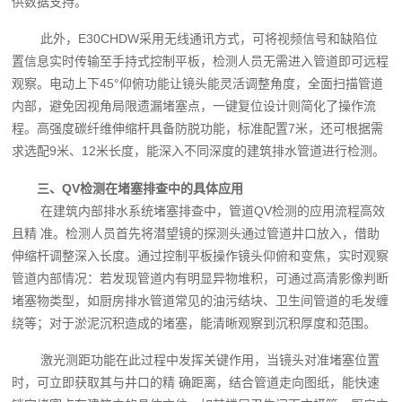
供数据支持。
此外，E30CHDW采用无线通讯方式，可将视频信号和缺陷位
置信息实时传输至手持式控制平板，检测人员无需进入管道即可远程
观察。电动上下45°仰俯功能让镜头能灵活调整角度，全面扫描管道
内部，避免因视角局限遗漏堵塞点，一键复位设计则简化了操作流
程。高强度碳纤维伸缩杆具备防脱功能，标准配置7米，还可根据需
求选配9米、12米长度，能深入不同深度的建筑排水管道进行检测。
三、QV检测在堵塞排查中的具体应用
在建筑内部排水系统堵塞排查中，管道QV检测的应用流程高效
且精 准。检测人员首先将潜望镜的探测头通过管道井口放入，借助
伸缩杆调整深入长度。通过控制平板操作镜头仰俯和变焦，实时观察
管道内部情况：若发现管道内有明显异物堆积，可通过高清影像判断
堵塞物类型，如厨房排水管道常见的油污结块、卫生间管道的毛发缠
绕等；对于淤泥沉积造成的堵塞，能清晰观察到沉积厚度和范围。
激光测距功能在此过程中发挥关键作用，当镜头对准堵塞位置
时，可立即获取其与井口的精 确距离，结合管道走向图纸，能快速