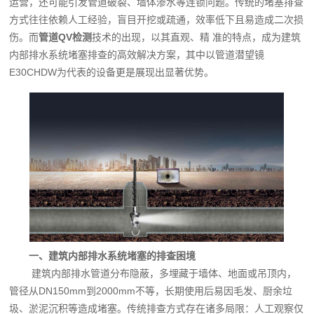
运营，还可能引发管道破裂、墙体渗水等连锁问题。传统的堵塞排查
方式往往依赖人工经验，盲目开挖或疏通，效率低下且易造成二次损
伤。而
管道QV检测
技术的出现，以其直观、精 准的特点，成为建筑
内部排水系统堵塞排查的高效解决方案，其中以管道潜望镜
E30CHDW为代表的设备更是展现出显著优势。
一、建筑内部排水系统堵塞的排查困境
建筑内部排水管道分布隐蔽，多埋藏于墙体、地面或吊顶内，
管径从DN150mm到2000mm不等，长期使用后易因毛发、厨余垃
圾、淤泥沉积等造成堵塞。传统排查方式存在诸多局限：人工观察仅