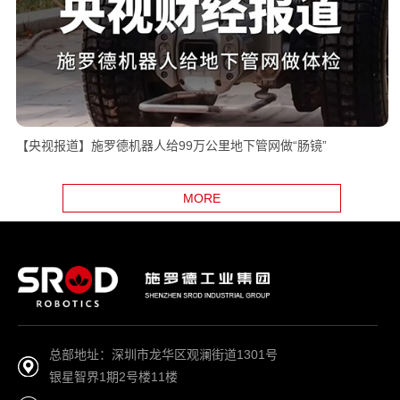
【央视报道】施罗德机器人给99万公里地下管网做“肠镜”
MORE
总部地址：深圳市龙华区观澜街道1301号
银星智界1期2号楼11楼