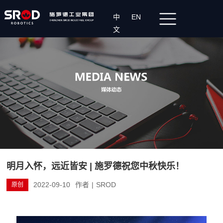
中
EN
文
明月入怀，远近皆安 | 施罗德祝您中秋快乐！
2022-09-10
作者
|
SROD
原创