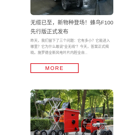
无缆已至，新物种登场！蜂鸟F100
先行版正式发布
昨天，我们留下了三个问题：它有多小？它能进入
哪里？它为什么敢说“全无线”？今天，答案正式揭
晓。施罗德全新风电叶片内腔全自...
MORE