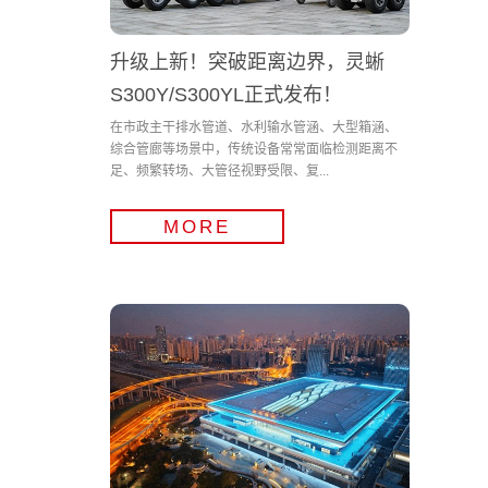
升级上新！突破距离边界，灵蜥
S300Y/S300YL正式发布！
在市政主干排水管道、水利输水管涵、大型箱涵、
综合管廊等场景中，传统设备常常面临检测距离不
足、频繁转场、大管径视野受限、复...
MORE