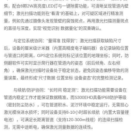
焦，配合8颗2W高亮度LED灯与一键除雾功能，可清晰呈现管道内壁
细节；激光扫描功能则在“看清”的基础上，对可疑区域进行精准测
量，例如先通过摄像头发现管壁的腐蚀斑点，再用激光扫描测量斑点
的直径与深度，实现“视觉识别 数据量化”的双重确认。
与定位系统协同：“量得准 找得到”：激光扫描获取缺陷尺寸
后，设备的厘米级计米器（内置高精度电子编码器）会记录缺陷位置
与管道口的距离，GPS定位系统则标记该位置的地理坐标；同时，防
侧翻软件可实时显示爬行器在管道内的姿态（前后倾角、左右倾
角），确保激光扫描时设备处于稳定状态，避免因姿态偏移导致的测
量误差，最终形成“尺寸数据 位置坐标 设备姿态”的完整检测记录。
与续航/防护协同：“长时间 稳定测”：激光扫描功能需要设备在
管道内稳定工作才能保证数据精准，而S300EHD具备IP68防护等级
（密封防尘防水），可在管道积水、泥泞环境中稳定运行，无需担心
激光模块进水损坏；同时设备支持8-10小时超长续航（内置大容量锂
电池），可满足长距离管道（支持120-300m线缆）的连续扫描检
测，无需中途断电，确保激光测量数据的连续性。