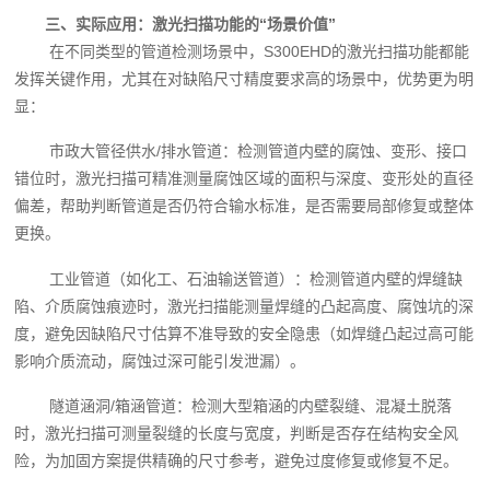
三、实际应用：激光扫描功能的“场景价值”
在不同类型的管道检测场景中，S300EHD的激光扫描功能都能
发挥关键作用，尤其在对缺陷尺寸精度要求高的场景中，优势更为明
显：
市政大管径供水/排水管道：检测管道内壁的腐蚀、变形、接口
错位时，激光扫描可精准测量腐蚀区域的面积与深度、变形处的直径
偏差，帮助判断管道是否仍符合输水标准，是否需要局部修复或整体
更换。
工业管道（如化工、石油输送管道）：检测管道内壁的焊缝缺
陷、介质腐蚀痕迹时，激光扫描能测量焊缝的凸起高度、腐蚀坑的深
度，避免因缺陷尺寸估算不准导致的安全隐患（如焊缝凸起过高可能
影响介质流动，腐蚀过深可能引发泄漏）。
隧道涵洞/箱涵管道：检测大型箱涵的内壁裂缝、混凝土脱落
时，激光扫描可测量裂缝的长度与宽度，判断是否存在结构安全风
险，为加固方案提供精确的尺寸参考，避免过度修复或修复不足。