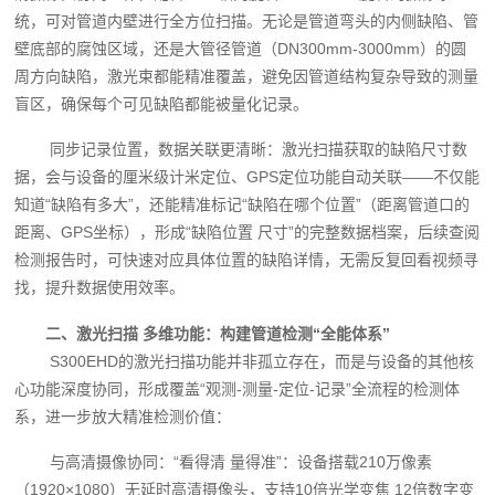
统，可对管道内壁进行全方位扫描。无论是管道弯头的内侧缺陷、管
壁底部的腐蚀区域，还是大管径管道（DN300mm-3000mm）的圆
周方向缺陷，激光束都能精准覆盖，避免因管道结构复杂导致的测量
盲区，确保每个可见缺陷都能被量化记录。
同步记录位置，数据关联更清晰：激光扫描获取的缺陷尺寸数
据，会与设备的厘米级计米定位、GPS定位功能自动关联——不仅能
知道“缺陷有多大”，还能精准标记“缺陷在哪个位置”（距离管道口的
距离、GPS坐标），形成“缺陷位置 尺寸”的完整数据档案，后续查阅
检测报告时，可快速对应具体位置的缺陷详情，无需反复回看视频寻
找，提升数据使用效率。
二、激光扫描 多维功能：构建管道检测“全能体系”
S300EHD的激光扫描功能并非孤立存在，而是与设备的其他核
心功能深度协同，形成覆盖“观测-测量-定位-记录”全流程的检测体
系，进一步放大精准检测价值：
与高清摄像协同：“看得清 量得准”：设备搭载210万像素
（1920×1080）无延时高清摄像头，支持10倍光学变焦 12倍数字变