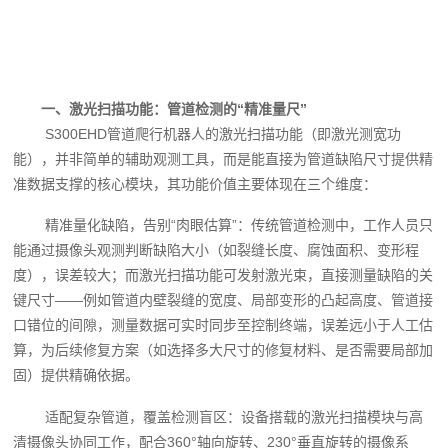
一、激光扫描功能：管道检测的“精准量尺”
S300EHD管道爬行机器人的激光扫描功能（即激光测宽功
能），并非简单的辅助观测工具，而是能直接为管道缺陷尺寸提供精
准数据支撑的核心模块，其功能价值主要体现在三个维度：
精准量化缺陷，告别“肉眼估算”：传统管道检测中，工作人员只
能通过摄像头观测判断缺陷大小（如裂缝长度、腐蚀面积、变形程
度），误差较大；而激光扫描功能可发射激光束，直接测量缺陷的关
键尺寸——例如管道内壁裂缝的宽度、局部变形的凸起高度、管道接
口错位的间隙，测量数据可实时同步至控制终端，误差远小于人工估
算，为后续修复方案（如选择多大尺寸的修复材料、是否需要局部加
固）提供精确依据。
适配复杂管道，覆盖检测盲区：设备搭载的激光扫描模块与高
清摄像头协同工作，配合360°轴向旋转、230°垂直旋转的摄像系