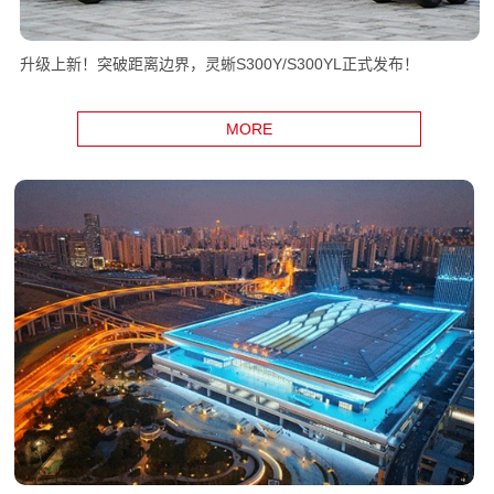
升级上新！突破距离边界，灵蜥S300Y/S300YL正式发布！
MORE