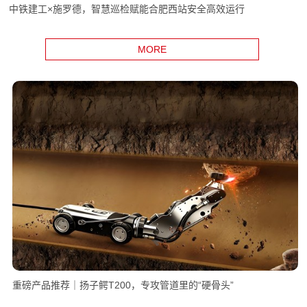
中铁建工×施罗德，智慧巡检赋能合肥西站安全高效运行
MORE
重磅产品推荐｜扬子鳄T200，专攻管道里的“硬骨头”