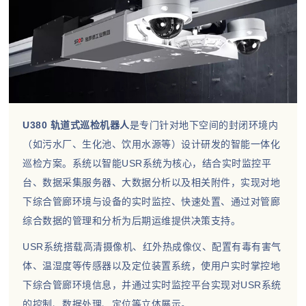
U380 轨道式巡检机器人
是专门针对地下空间的封闭环境内
（如污水厂、生化池、饮用水源等）设计研发的智能一体化
巡检方案。系统以智能USR系统为核心，结合实时监控平
台、数据采集服务器、大数据分析以及相关附件，实现对地
下综合管廊环境与设备的实时监控、快速处置、通过对管廊
综合数据的管理和分析为后期运维提供决策支持。
USR系统搭载高清摄像机、红外热成像仪、配置有毒有害气
体、温湿度等传感器以及定位装置系统，使用户实时掌控地
下综合管廊环境信息，并通过实时监控平台实现对USR系统
的控制、数据处理、定位等立体展示。