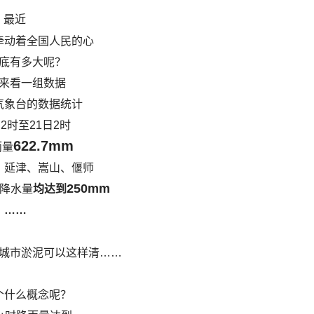
最近
牵动着全国人民的心
底有多大呢？
来看一组数据
气象台的数据统计
日2时至21日2时
622.7mm
雨量
、延津、嵩山、偃师
250mm
降水量
均达到
……
个什么概念呢？