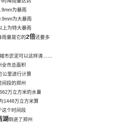
小时降雨量达到
9.9mm为暴雨
49.9mm为大暴雨
m以上为特大暴雨
2倍
降雨量是它的
还要多
州全市总面积
平方公里进行计算
时间段的郑州
3662万立方米的水量
为1448万立方米算
于这个时间段
西湖
倒进了郑州