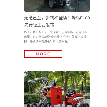
无缆已至，新物种登场！蜂鸟F100
先行版正式发布
昨天，我们留下了三个问题：它有多小？它能进入
哪里？它为什么敢说“全无线”？今天，答案正式揭
晓。施罗德全新风电叶片内腔全自...
MORE