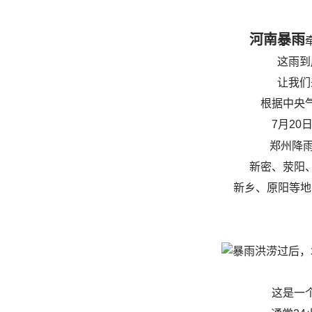
河南
暴雨
这雨到
让我们
根据中央
7月20
郑州降
新密、荥阳
新乡、原阳等地
这是一