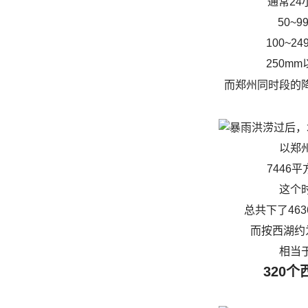
通常24
50~9
100~2
250m
而郑州同时段的
以郑
7446
这个
总共下了46
而按西湖约
相当
320个