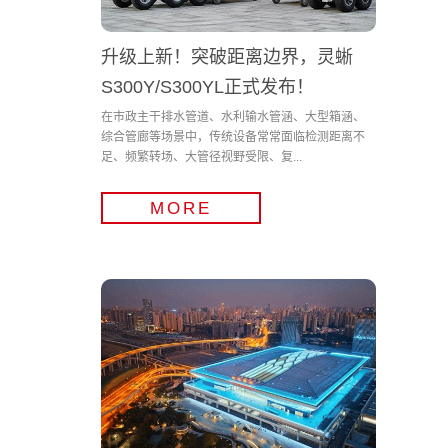
升级上新！突破距离边界，灵蜥
S300Y/S300YL正式发布！
在市政主干排水管道、水利输水管涵、大型箱涵、
综合管廊等场景中，传统设备常常面临检测距离不
足、频繁转场、大管径视野受限、复...
MORE