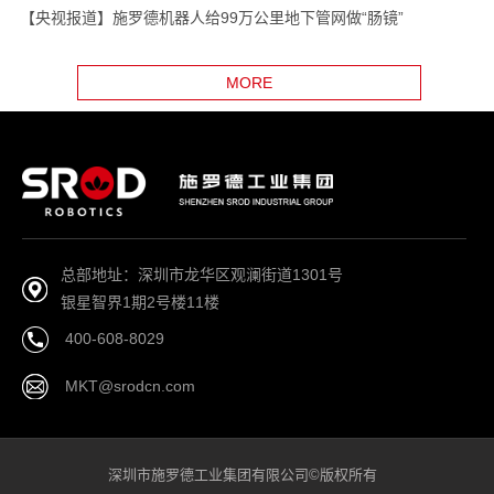
【央视报道】施罗德机器人给99万公里地下管网做“肠镜”
MORE
总部地址：深圳市龙华区观澜街道1301号
银星智界1期2号楼11楼
400-608-8029
MKT@srodcn.com
深圳市施罗德工业集团有限公司©版权所有