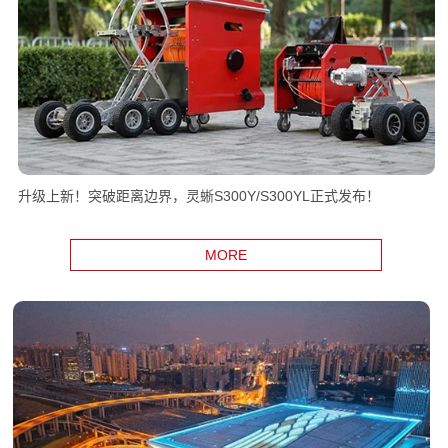
升级上新！突破距离边界，灵蜥S300Y/S300YL正式发布！
MORE