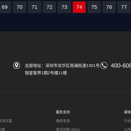
69
70
71
72
73
74
75
76
77
400-60
总部地址：深圳市龙华区观澜街道1301号
银星智界1期2号楼11楼
服务支持
媒体
解决方案
维修支持
行业
方案
常见问题 (FAQ)
公司