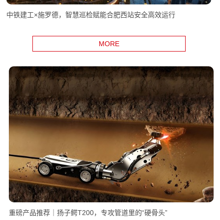
中铁建工×施罗德，智慧巡检赋能合肥西站安全高效运行
MORE
重磅产品推荐｜扬子鳄T200，专攻管道里的“硬骨头”