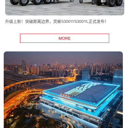
升级上新！突破距离边界，灵蜥S300Y/S300YL正式发布！
MORE